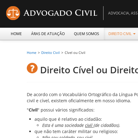
ADVOCACIA, ASS
HOME
ÁRAS DE ATUAÇÃO
QUEM SOMOS
DIREITO CIVIL
Home
>
Direito Civil
>
Cível ou Civil
Direito Cível ou Direit
De acordo com o Vocabulário Ortográfico da Língua Po
civil e cível, existem oficialmente em nosso idioma.
"
Civil
" possui vários significados:
aquilo que é relativo ao cidadão:
Esta é uma sociedade
civil
(de cidadãos).
que não tem caráter militar ou religioso:
Não sou soldado, sou
civil
.