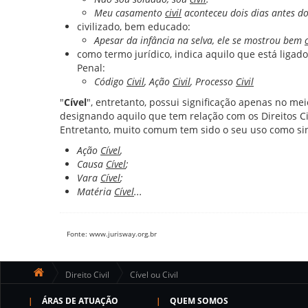
Meu casamento
civil
aconteceu dois dias antes do 
civilizado, bem educado:
Apesar da infância na selva, ele se mostrou bem
c
como termo jurídico, indica aquilo que está ligado
Penal:
Código
Civil
, Ação
Civil
, Processo
Civil
"
Cível
", entretanto, possui significação apenas no me
designando aquilo que tem relação com os Direitos Civ
Entretanto, muito comum tem sido o seu uso como sin
Ação
Cível
,
Causa
Cível
;
Vara
Cível
;
Matéria
Cível
...
Fonte:
www.jurisway.org.br
Direito Civil
Cível ou Civil
ÁRAS DE ATUAÇÃO
QUEM SOMOS