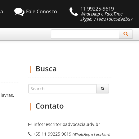
11 99225-9619
da
Fale Conosco
WhatsApp e FaceTime
Skype: 719a2100c5d9db57
Busca
lavras,
Contato
info@escritorioadvocacia.adv.br
+55 11 99225 9619
(WhatsApp e FaceTime)