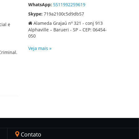
WhatsApp:
5511992259619
Skype:
719a2100c5d9db57
Alameda Grajaú nº 321 - conj 913
ial e
Alphaville – Barueri - SP – CEP: 06454-
050
Veja mais »
Criminal.
Contato